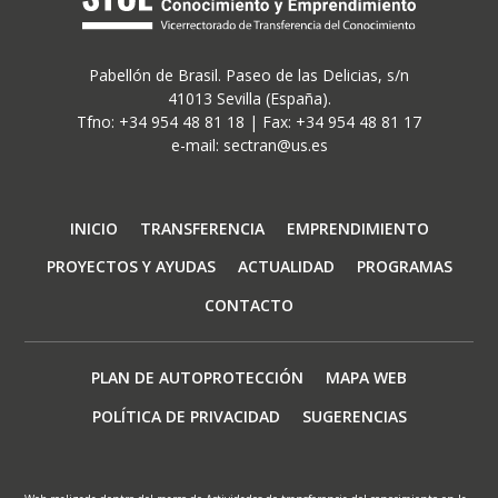
Pabellón de Brasil. Paseo de las Delicias, s/n
41013 Sevilla (España).
Tfno: +34 954 48 81 18 | Fax: +34 954 48 81 17
e-mail: sectran@us.es
Navegación
INICIO
TRANSFERENCIA
EMPRENDIMIENTO
principal
PROYECTOS Y AYUDAS
ACTUALIDAD
PROGRAMAS
CONTACTO
Footer
PLAN DE AUTOPROTECCIÓN
MAPA WEB
menu
POLÍTICA DE PRIVACIDAD
SUGERENCIAS