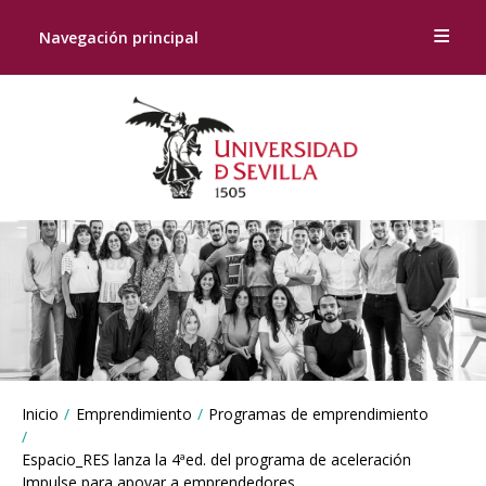
Navegación principal
Breadcrumbs
Inicio
Emprendimiento
Programas de emprendimiento
You
are
Espacio_RES lanza la 4ªed. del programa de aceleración
here:
Impulse para apoyar a emprendedores