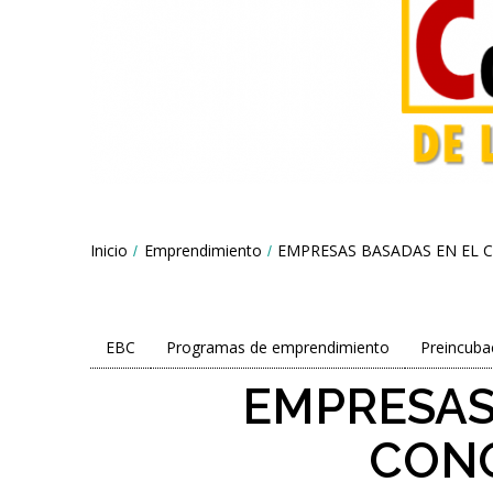
Breadcrumbs
Inicio
Emprendimiento
EMPRESAS BASADAS EN EL 
You
are
here:
EBC
Programas de emprendimiento
Preincuba
EMPRESAS
CON