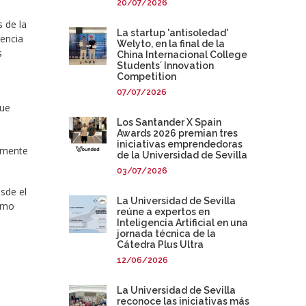
20/07/2026
 de la
La startup 'antisoledad'
rencia
Welyto, en la final de la
s
China Internacional College
Students´ Innovation
Competition
07/07/2026
que
Los Santander X Spain
Awards 2026 premian tres
iniciativas emprendedoras
almente
de la Universidad de Sevilla
03/07/2026
esde el
La Universidad de Sevilla
como
reúne a expertos en
Inteligencia Artificial en una
jornada técnica de la
Cátedra Plus Ultra
12/06/2026
La Universidad de Sevilla
reconoce las iniciativas más