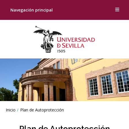
Navegación principal
Breadcrumbs
Inicio
Plan de Autoprotección
You
are
here:
Plan de Autoprotección