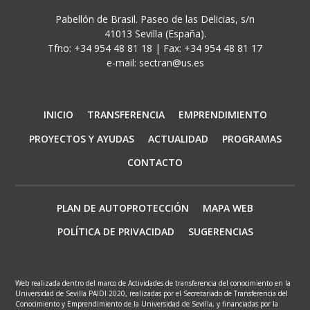
Pabellón de Brasil. Paseo de las Delicias, s/n
41013 Sevilla (España).
Tfno: +34 954 48 81 18 | Fax: +34 954 48 81 17
e-mail: sectran@us.es
Navegación
INICIO
TRANSFERENCIA
EMPRENDIMIENTO
principal
PROYECTOS Y AYUDAS
ACTUALIDAD
PROGRAMAS
CONTACTO
Footer
PLAN DE AUTOPROTECCIÓN
MAPA WEB
menu
POLÍTICA DE PRIVACIDAD
SUGERENCIAS
Web realizada dentro del marco de Actividades de transferencia del conocimiento en la
Universidad de Sevilla PAIDI 2020, realizadas por el Secretariado de Transferencia del
Conocimiento y Emprendimiento de la Universidad de Sevilla, y financiadas por la