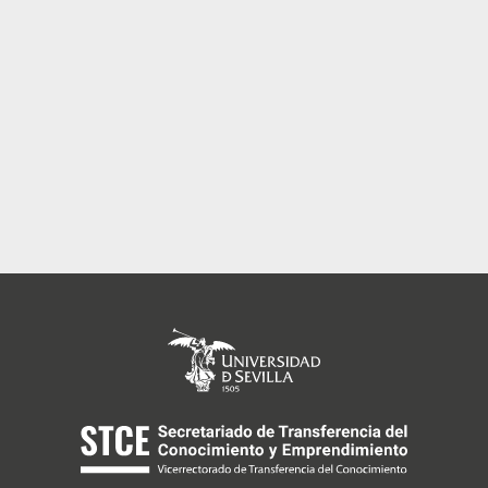
so y
ación