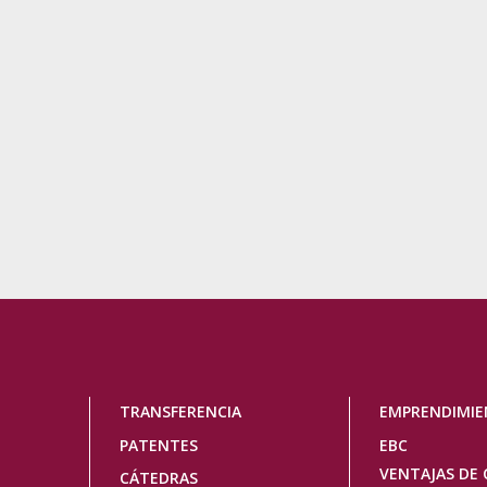
Navegación
TRANSFERENCIA
EMPRENDIMI
principal
PATENTES
EBC
VENTAJAS DE 
CÁTEDRAS