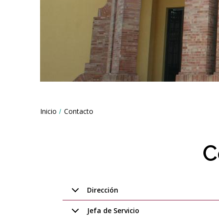
Breadcrumbs
Inicio
Contacto
You
are
here:
C
Dirección
Jefa de Servicio