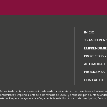
Navegaci
INICIO
principal
TRANSFERENC
EMPRENDIMI
PROYECTOS Y
ACTUALIDAD
PROGRAMAS
CONTACTO
eb realizada dentro del marco de Actividades de transferencia del conocimiento en la Universidad 
onocimiento y Emprendimiento de la Universidad de Sevilla, y financiadas por la Junta de Anda
arte del Programa de Ayudas a la I+D+i, en el ámbito del Plan Andaluz de Investigación, Desarrol