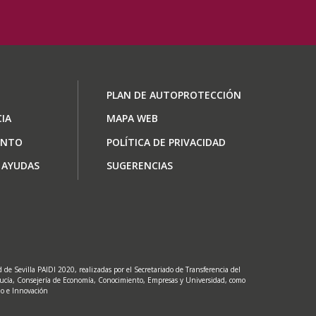
ón
Footer
PLAN DE AUTOPROTECCIÓN
menu
IA
MAPA WEB
ENTO
POLÍTICA DE PRIVACIDAD
 AYUDAS
SUGERENCIAS
de Sevilla PAIDI 2020, realizadas por el Secretariado de Transferencia del
lucía, Consejería de Economía, Conocimiento, Empresas y Universidad, como
lo e Innovación