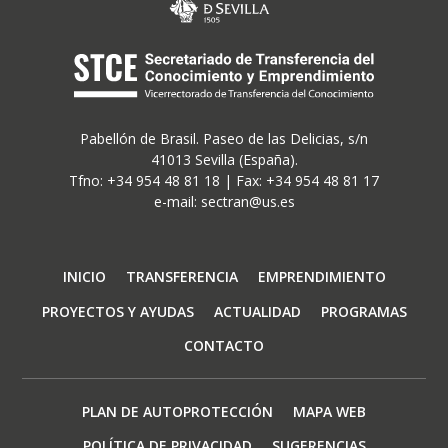
Pabellón de Brasil. Paseo de las Delicias, s/n
41013 Sevilla (España).
Tfno: +34 954 48 81 18 | Fax: +34 954 48 81 17
e-mail: sectran@us.es
Navegación
INICIO
TRANSFERENCIA
EMPRENDIMIENTO
principal
PROYECTOS Y AYUDAS
ACTUALIDAD
PROGRAMAS
CONTACTO
Footer
PLAN DE AUTOPROTECCIÓN
MAPA WEB
menu
POLÍTICA DE PRIVACIDAD
SUGERENCIAS