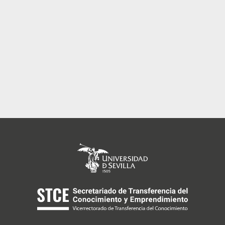
so y
ación