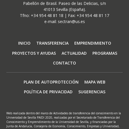
Pabellón de Brasil. Paseo de las Delicias, s/n
41013 Sevilla (España).
Tfno: +34 954 48 81 18 | Fax: +34 954 48 81 17
e-mail: sectran@us.es
Navegación
INICIO
TRANSFERENCIA
EMPRENDIMIENTO
principal
PROYECTOS Y AYUDAS
ACTUALIDAD
PROGRAMAS
CONTACTO
Footer
PLAN DE AUTOPROTECCIÓN
MAPA WEB
menu
POLÍTICA DE PRIVACIDAD
SUGERENCIAS
Web realizada dentro del marco de Actividades de transferencia del conocimiento en la
Universidad de Sevilla PAIDI 2020, realizadas por el Secretariado de Transferencia del
Conocimiento y Emprendimiento de la Universidad de Sevilla, y financiadas por la
Junta de Andalucía, Consejería de Economía, Conocimiento, Empresas y Universidad,