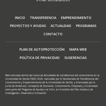
Navegación
INICIO
TRANSFERENCIA
EMPRENDIMIENTO
principal
PROYECTOS Y AYUDAS
ACTUALIDAD
PROGRAMAS
CONTACTO
Footer
PLAN DE AUTOPROTECCIÓN
MAPA WEB
menu
POLÍTICA DE PRIVACIDAD
SUGERENCIAS
Web realizada dentro del marco de Actividades de transferencia del conocimiento en la
Universidad de Sevilla PAIDI 2020, realizadas por el Secretariado de Transferencia del
Conocimiento y Emprendimiento de la Universidad de Sevilla, y financiadas por la
Junta de Andalucía, Consejería de Economía, Conocimiento, Empresas y Universidad,
como parte del Programa de Ayudas a la I+D+i, en el ámbito del Plan Andaluz de
Investigación, Desarrollo e Innovación