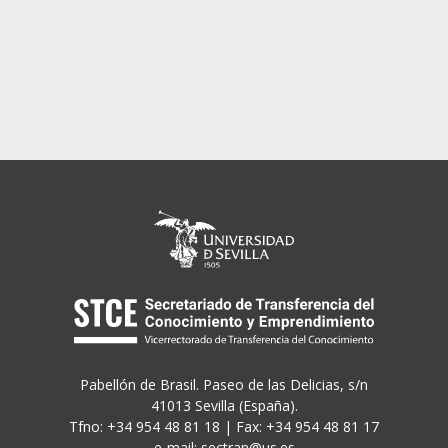
so y
ación
Pabellón de Brasil. Paseo de las Delicias, s/n
41013 Sevilla (España).
Tfno: +34 954 48 81 18 | Fax: +34 954 48 81 17
e-mail: sectran@us.es