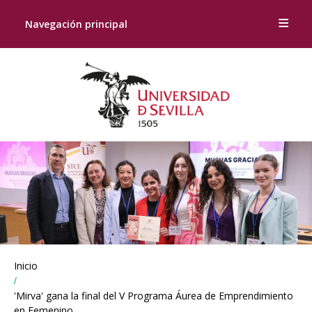
Navegación principal
Breadcrumbs
Inicio
You
are
here:
'Mirva' gana la final del V Programa Áurea de Emprendimiento
en Femenino