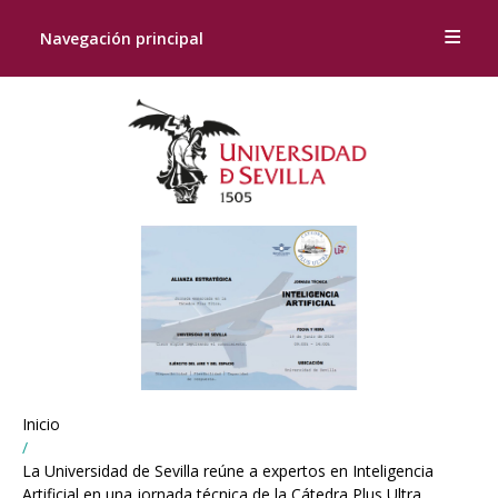
Navegación principal
Breadcrumbs
Inicio
You
are
La Universidad de Sevilla reúne a expertos en Inteligencia
here:
Artificial en una jornada técnica de la Cátedra Plus Ultra