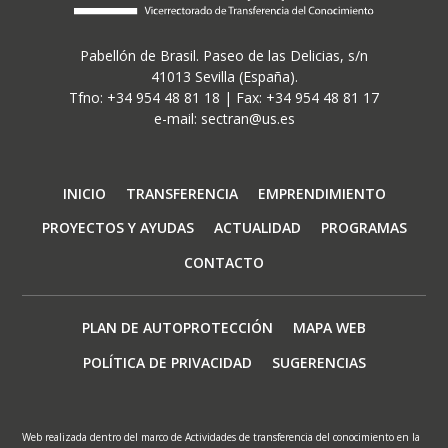
Pabellón de Brasil. Paseo de las Delicias, s/n
41013 Sevilla (España).
Tfno: +34 954 48 81 18 | Fax: +34 954 48 81 17
e-mail: sectran@us.es
Navegación
INICIO
TRANSFERENCIA
EMPRENDIMIENTO
principal
PROYECTOS Y AYUDAS
ACTUALIDAD
PROGRAMAS
CONTACTO
Footer
PLAN DE AUTOPROTECCIÓN
MAPA WEB
menu
POLÍTICA DE PRIVACIDAD
SUGERENCIAS
Web realizada dentro del marco de Actividades de transferencia del conocimiento en la