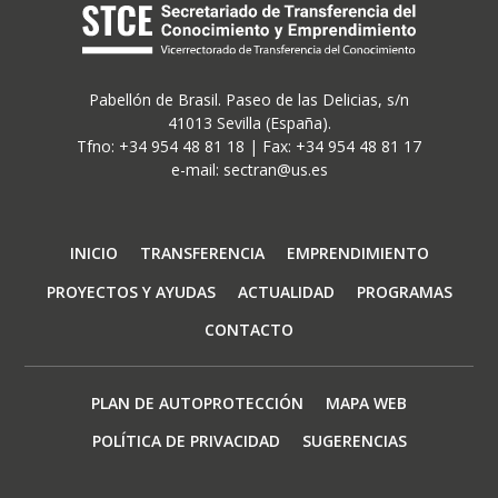
Pabellón de Brasil. Paseo de las Delicias, s/n
41013 Sevilla (España).
Tfno: +34 954 48 81 18 | Fax: +34 954 48 81 17
e-mail: sectran@us.es
Navegación
INICIO
TRANSFERENCIA
EMPRENDIMIENTO
principal
PROYECTOS Y AYUDAS
ACTUALIDAD
PROGRAMAS
CONTACTO
Footer
PLAN DE AUTOPROTECCIÓN
MAPA WEB
menu
POLÍTICA DE PRIVACIDAD
SUGERENCIAS