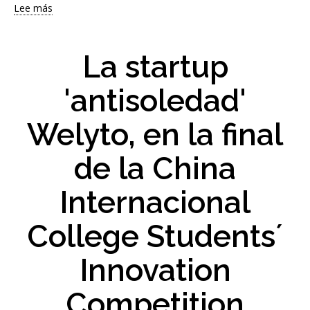
en
Lee más
sobre
emprendimiento
Los
Santander
X
La startup
Spain
Awards
'antisoledad'
2026
premian
Welyto, en la final
tres
iniciativas
emprendedoras
de la China
de
la
Internacional
Universidad
de
College Students´
Sevilla
Innovation
Competition