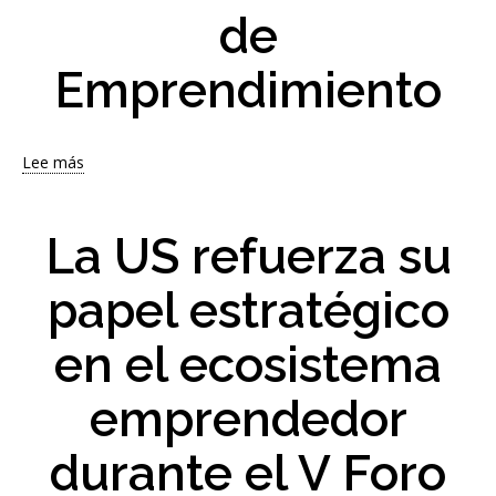
Cátedra
de
Plus
Ultra
Emprendimiento
Lee más
sobre
La
Universidad
de
La US refuerza su
Sevilla
reconoce
papel estratégico
las
iniciativas
en el ecosistema
más
innovadoras
en
emprendedor
la
final
durante el V Foro
del
XXI