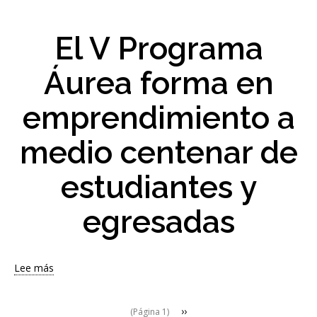
El
Programa
Áurea
El V Programa
de
la
Áurea forma en
US
conecta
emprendimiento a
a
sus
alumnas
medio centenar de
con
empresas
estudiantes y
y
mujeres
egresadas
líderes
del
emprendimiento
y
Lee más
sobre
la
El
innovación
V
Siguiente
››
(Página 1)
Programa