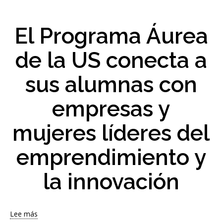
La
Universidad
de
El Programa Áurea
Sevilla
muestra
de la US conecta a
su
potencial
sus alumnas con
innovador
en
CTx
empresas y
–
Tech
mujeres líderes del
Experience
Hub
emprendimiento y
2026
la innovación
Lee más
sobre