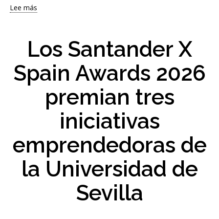
Lee más
sobre
Fran
Moreno,
ganador
Los Santander X
del
XXI
Spain Awards 2026
Concurso
de
premian tres
Ideas
de
Emprendimiento
iniciativas
de
la
emprendedoras de
US,
se
la Universidad de
forma
en
Babson
Sevilla
College,
referente
mundial