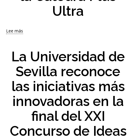
Ultra
Lee más
sobre
La
Universidad
de
La Universidad de
Sevilla
reúne
Sevilla reconoce
a
expertos
las iniciativas más
en
Inteligencia
Artificial
innovadoras en la
en
una
final del XXI
jornada
técnica
Concurso de Ideas
de
la