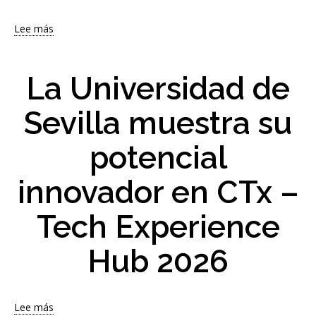
Sevilla
SVQ
Lee más
sobre
Emprende
'Mirva'
gana
la
La Universidad de
final
del
Sevilla muestra su
V
Programa
potencial
Áurea
de
Emprendimiento
innovador en CTx –
en
Femenino
Tech Experience
Hub 2026
Lee más
sobre