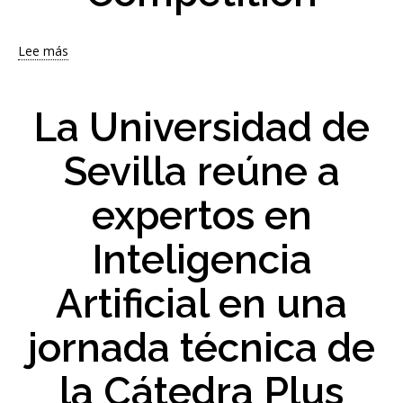
Lee más
sobre
La
startup
'antisoledad'
La Universidad de
Welyto,
en
Sevilla reúne a
la
final
expertos en
de
la
China
Inteligencia
Internacional
College
Artificial en una
Students
´
jornada técnica de
Innovation
Competition
la Cátedra Plus