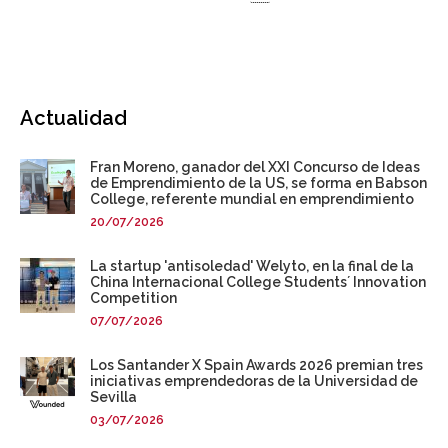
Paginación
página
Áurea
forma
en
emprendimiento
a
Actualidad
medio
centenar
de
Fran Moreno, ganador del XXI Concurso de Ideas
estudiantes
de Emprendimiento de la US, se forma en Babson
College, referente mundial en emprendimiento
y
20/07/2026
egresadas
La startup 'antisoledad' Welyto, en la final de la
China Internacional College Students´ Innovation
Competition
07/07/2026
Los Santander X Spain Awards 2026 premian tres
iniciativas emprendedoras de la Universidad de
Sevilla
03/07/2026