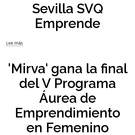
Sevilla SVQ
Concurso
de
Ideas
Emprende
de
Emprendimiento
Lee más
sobre
La
US
refuerza
'Mirva' gana la final
su
papel
del V Programa
estratégico
en
Áurea de
el
ecosistema
emprendedor
Emprendimiento
durante
el
en Femenino
V
Foro