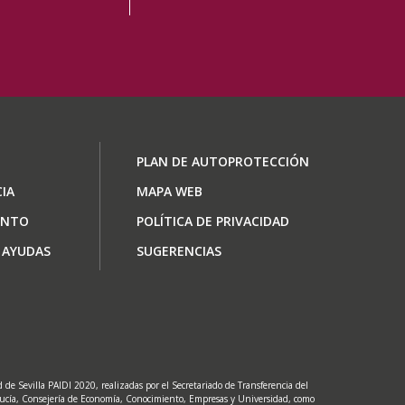
ón
Footer
PLAN DE AUTOPROTECCIÓN
menu
IA
MAPA WEB
ENTO
POLÍTICA DE PRIVACIDAD
 AYUDAS
SUGERENCIAS
de Sevilla PAIDI 2020, realizadas por el Secretariado de Transferencia del
lucía, Consejería de Economía, Conocimiento, Empresas y Universidad, como