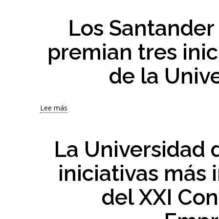
Los Santander
premian tres ini
de la Univ
Lee más
sobre
Los
Santander
X
La Universidad d
Spain
Awards
iniciativas más 
2026
premian
del XXI Con
tres
iniciativas
emprendedoras