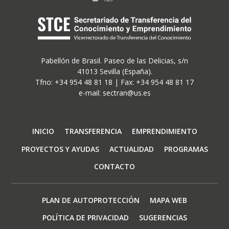
Pabellón de Brasil. Paseo de las Delicias, s/n
41013 Sevilla (España).
Tfno: +34 954 48 81 18 | Fax: +34 954 48 81 17
e-mail: sectran@us.es
Navegación
INICIO
TRANSFERENCIA
EMPRENDIMIENTO
principal
PROYECTOS Y AYUDAS
ACTUALIDAD
PROGRAMAS
CONTACTO
Footer
PLAN DE AUTOPROTECCIÓN
MAPA WEB
menu
POLÍTICA DE PRIVACIDAD
SUGERENCIAS