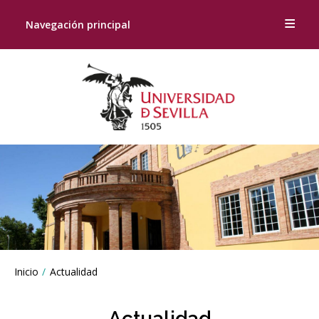
Navegación principal
Breadcrumbs
Inicio
Actualidad
You
are
here:
Actualidad