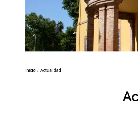
Breadcrumbs
Inicio
Actualidad
You
are
here:
Ac