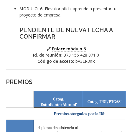
MODULO 6.
Elevator pitch: aprende a presentar tu
proyecto de empresa.
PENDIENTE DE NUEVA FECHA A
CONFIRMAR
🔗
Enlace módulo 6
Id. de reunión:
373 156 428 071 0
Código de acceso:
bV3LR3nR
PREMIOS
Categ.
Categ. ‘PDI/PTGAS’
‘Estudiante/Alumni’
Premios otorgados por la US:
4 plazas de asistencia al