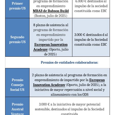
programa de formación
6.000 € destinados al
Primer
en emprendimiento
impulso de la sociedad
premio US
MBA3 de Babson Build
constituida como EBC
(Boston, julio de 2025)
8 plazas de asistencia al
programa de formación
en emprendimiento
3.000 € destinados d al
Segundo
impartido por la
impulso de la Sociedad
premio US
European Innovation
constituida como EBC
Academy
(Oporto, julio
de 2025)
Premios de entidades colaboradoras:
2 plazas de asistencia al programa de formación en
Premio
emprendimiento de impartido por la
European
Consejo
Innovation Academy
(Oporto, julio de 2025), a la
Social US
iniciativa de mayor repercusión a nivel social y
alineamiento con los ODS
Premio
3.000 € a la iniciativa de mayor potencial
Austral
sostenible, destinados al impulso de la Sociedad
Venture
constituida