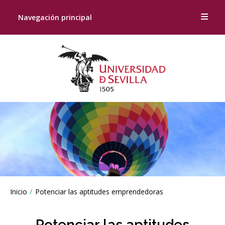
Navegación principal
Breadcrumbs
Inicio
Potenciar las aptitudes emprendedoras
You
are
here:
Potenciar las aptitudes