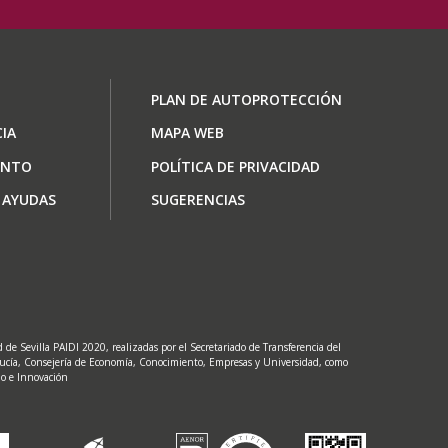
ón
Footer
PLAN DE AUTOPROTECCIÓN
menu
IA
MAPA WEB
ENTO
POLÍTICA DE PRIVACIDAD
 AYUDAS
SUGERENCIAS
de Sevilla PAIDI 2020, realizadas por el Secretariado de Transferencia del
lucía, Consejería de Economía, Conocimiento, Empresas y Universidad, como
lo e Innovación