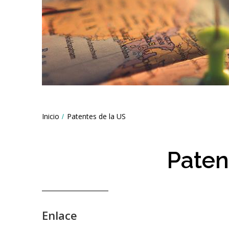
Breadcrumbs
Inicio
Patentes de la US
You
are
here:
Paten
Enlace