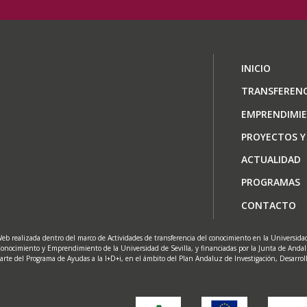
Navegaci
INICIO
principal
TRANSFERENC
EMPRENDIMI
PROYECTOS Y
ACTUALIDAD
PROGRAMAS
CONTACTO
eb realizada dentro del marco de Actividades de transferencia del conocimiento en la Universidad 
onocimiento y Emprendimiento de la Universidad de Sevilla, y financiadas por la Junta de Anda
arte del Programa de Ayudas a la I+D+i, en el ámbito del Plan Andaluz de Investigación, Desarrol