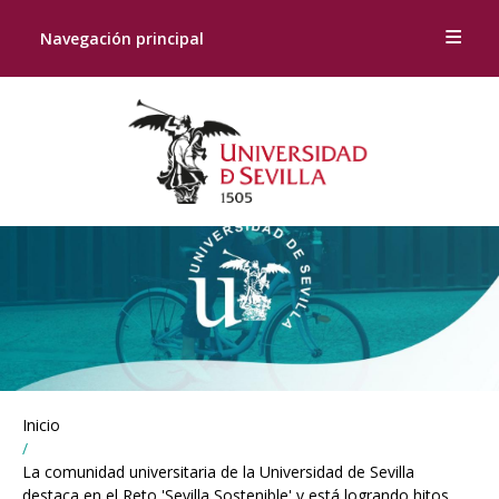
Navegación principal
Breadcrumbs
Inicio
You
are
La comunidad universitaria de la Universidad de Sevilla
here:
destaca en el Reto 'Sevilla Sostenible' y está logrando hitos