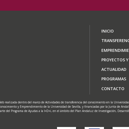
Navegaci
INICIO
principal
TRANSFERENC
EMPRENDIMI
PROYECTOS Y
ACTUALIDAD
PROGRAMAS
CONTACTO
eb realizada dentro del marco de Actividades de transferencia del conocimiento en la Universidad 
onocimiento y Emprendimiento de la Universidad de Sevilla, y financiadas por la Junta de Anda
arte del Programa de Ayudas a la I+D+i, en el ámbito del Plan Andaluz de Investigación, Desarrol