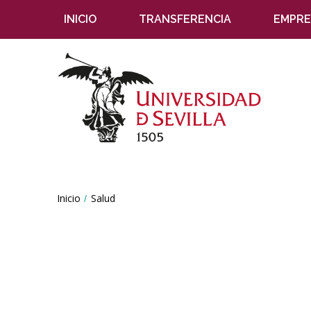
INICIO
TRANSFERENCIA
EMPRE
Breadcrumbs
Inicio
Salud
You
are
here: