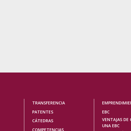
Navegación
TRANSFERENCIA
EMPRENDIMI
principal
PATENTES
EBC
VENTAJAS DE 
CÁTEDRAS
UNA EBC
COMPETENCIAS