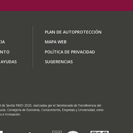
ón
Footer
PLAN DE AUTOPROTECCIÓN
menu
IA
MAPA WEB
ENTO
POLÍTICA DE PRIVACIDAD
 AYUDAS
SUGERENCIAS
de Sevilla PAIDI 2020, realizadas por el Secretariado de Transferencia del
lucía, Consejería de Economía, Conocimiento, Empresas y Universidad, como
lo e Innovación